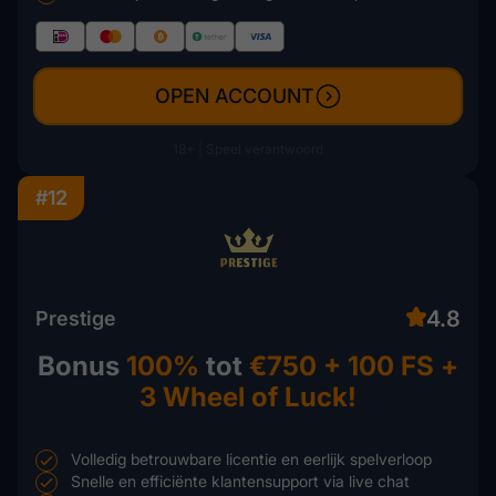
OPEN ACCOUNT
18+ | Speel verantwoord
#12
4.8
Prestige
Bonus
100%
tot
€750 + 100 FS +
3 Wheel of Luck!
Volledig betrouwbare licentie en eerlijk spelverloop
Snelle en efficiënte klantensupport via live chat