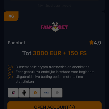
18+ | Speel verantwoord
#6
4.9
Fanobet
Tot
3000 EUR + 150 FS
Bliksemsnelle crypto transacties en anonimiteit
Zeer gebruiksvriendelijke interface voor beginners
Uitgebreide live betting opties met realtime
statistieken
OPEN ACCOUNT