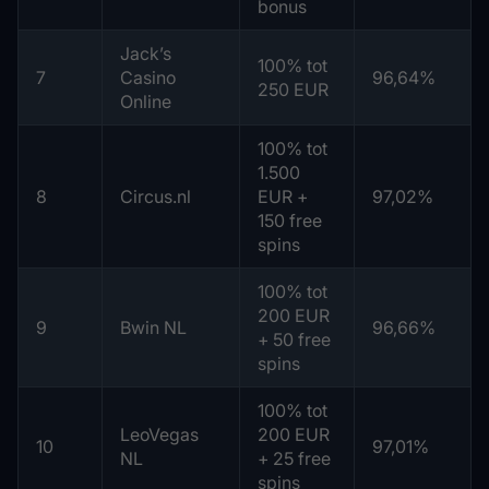
bonus
Jack’s
100% tot
7
Casino
96,64%
250 EUR
Online
100% tot
1.500
8
Circus.nl
EUR +
97,02%
150 free
spins
100% tot
200 EUR
9
Bwin NL
96,66%
+ 50 free
spins
100% tot
LeoVegas
200 EUR
10
97,01%
NL
+ 25 free
spins