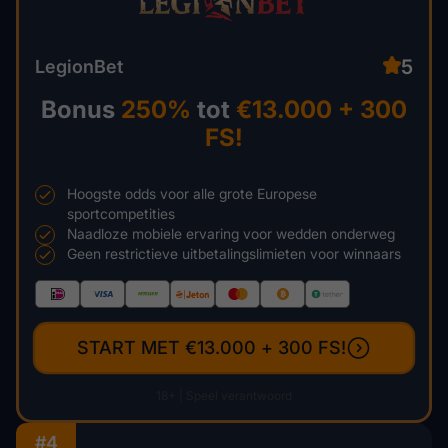
5
LegionBet
Bonus
250%
tot
€13.000 + 300
FS!
Hoogste odds voor alle grote Europese
sportcompetities
Naadloze mobiele ervaring voor wedden onderweg
Geen restrictieve uitbetalingslimieten voor winnaars
START MET €13.000 + 300 FS!
18+ | Speel verantwoord
#4