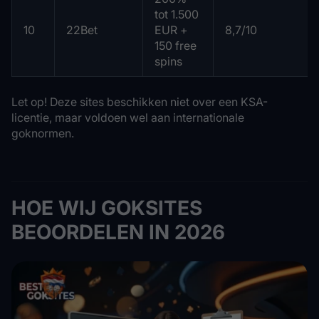
tot 1.500
10
22Bet
EUR +
8,7/10
150 free
spins
Let op! Deze sites beschikken niet over een KSA-
licentie, maar voldoen wel aan internationale
goknormen.
HOE WIJ GOKSITES
BEOORDELEN IN 2026