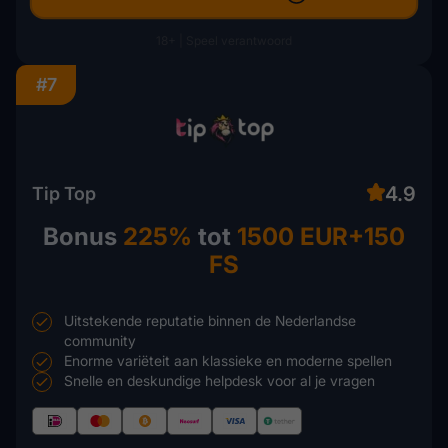
18+ | Speel verantwoord
#7
4.9
Tip Top
Bonus
225%
tot
1500 EUR+150
FS
Uitstekende reputatie binnen de Nederlandse
community
Enorme variëteit aan klassieke en moderne spellen
Snelle en deskundige helpdesk voor al je vragen