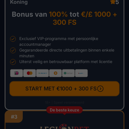
5
Koning
Bonus van
100%
tot
€/£ 1000 +
300 FS
Exclusief VIP-programma met persoonlijke
accountmanager
Gegarandeerde directe uitbetalingen binnen enkele
minuten
Uiterst veilig en betrouwbaar platform met licentie
START MET €1000 + 300 FS
18+ | Speel verantwoord
De beste keuze
#3