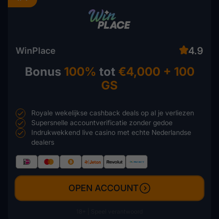
4.9
WinPlace
Bonus
100%
tot
€4,000 + 100
GS
Royale wekelijkse cashback deals op al je verliezen
Supersnelle accountverificatie zonder gedoe
Indrukwekkend live casino met echte Nederlandse
dealers
OPEN ACCOUNT
18+ | Speel verantwoord