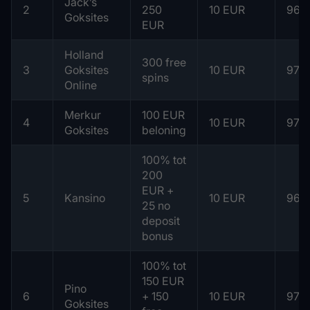
Jack’s
2
250
10 EUR
96,
Goksites
EUR
Holland
300 free
3
Goksites
10 EUR
97,
spins
Online
Merkur
100 EUR
4
10 EUR
97,1
Goksites
beloning
100% tot
200
EUR +
5
Kansino
10 EUR
96,
25 no
deposit
bonus
100% tot
150 EUR
Pino
6
+ 150
10 EUR
97,
Goksites