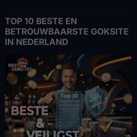
TOP 10 BESTE EN
BETROUWBAARSTE GOKSITE
IN NEDERLAND